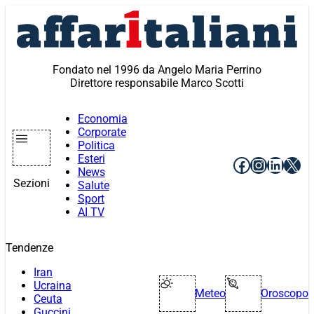
Vai
al
contenuto
Fondato nel 1996 da Angelo Maria Perrino
Direttore responsabile Marco Scotti
Economia
Corporate
Politica
Esteri
Facebook
Instagr
Linke
X
News
Sezioni
Salute
Sport
AI TV
Tendenze
Iran
Ucraina
Meteo
Oroscopo
Ceuta
Guccini