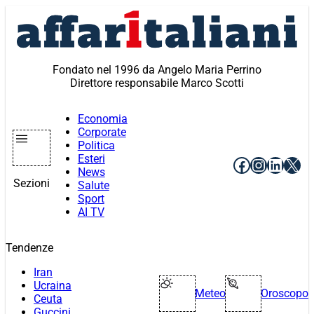
Vai
al
contenuto
Fondato nel 1996 da Angelo Maria Perrino
Direttore responsabile Marco Scotti
Economia
Corporate
Politica
Esteri
Facebook
Instagr
Linke
X
News
Sezioni
Salute
Sport
AI TV
Tendenze
Iran
Ucraina
Meteo
Oroscopo
Ceuta
Guccini