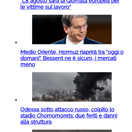
“L’8 agosto sarà la Giornata europea per
le vittime sul lavoro”
Medio Oriente, Hormuz riaprirà tra “oggi o
domani”. Bessent ne è sicuro, i mercati
meno
Odessa sotto attacco russo, colpito lo
stadio Chornomorets: due feriti e danni
alla struttura