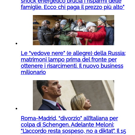
shock energetico brucia i risparmi delle
famiglie. Ecco chi paga il prezzo più alto”
Le “vedove nere” (e allegre) della Russia:
matrimoni lampo prima del fronte per
ottenere i risarcimenti. Il nuovo business
milionario
Roma-Madrid, “divorzio” all’italiana per
colpa di Schengen. Adelante Meloni:
“L’accordo resta sospeso, no a diktat”. Il 15