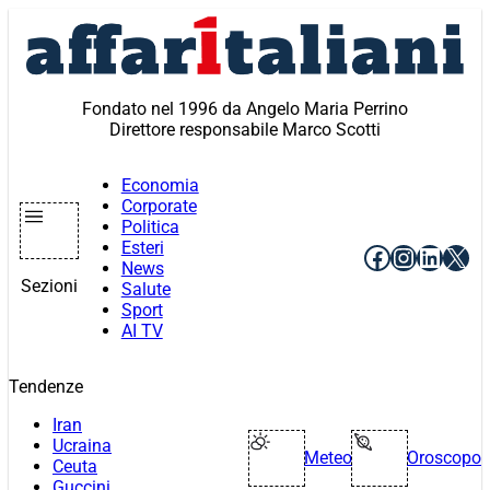
Vai
al
contenuto
Fondato nel 1996 da Angelo Maria Perrino
Direttore responsabile Marco Scotti
Economia
Corporate
Politica
Esteri
Facebook
Instagr
Linke
X
News
Sezioni
Salute
Sport
AI TV
Tendenze
Iran
Ucraina
Meteo
Oroscopo
Ceuta
Guccini