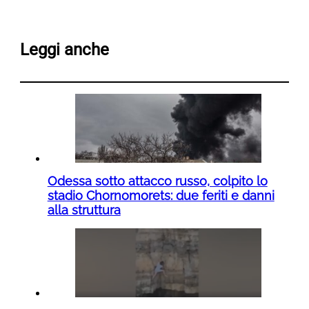
Leggi anche
Odessa sotto attacco russo, colpito lo
stadio Chornomorets: due feriti e danni
alla struttura