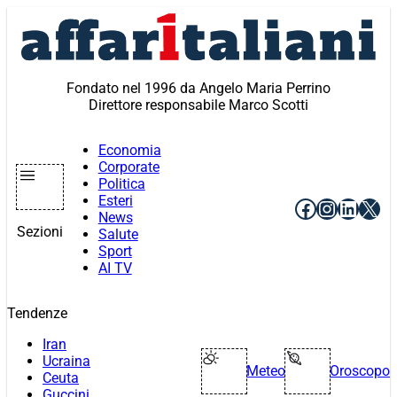
Vai
al
contenuto
Fondato nel 1996 da Angelo Maria Perrino
Direttore responsabile Marco Scotti
Economia
Corporate
Politica
Esteri
Facebook
Instagr
Linke
X
News
Sezioni
Salute
Sport
AI TV
Tendenze
Iran
Ucraina
Meteo
Oroscopo
Ceuta
Guccini