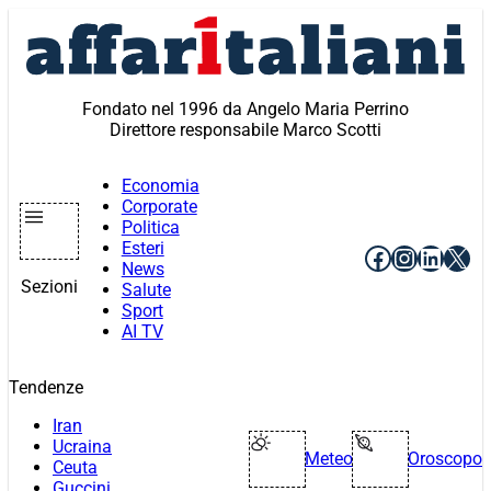
Vai
al
contenuto
Fondato nel 1996 da Angelo Maria Perrino
Direttore responsabile Marco Scotti
Economia
Corporate
Politica
Esteri
Facebook
Instagr
Linke
X
News
Sezioni
Salute
Sport
AI TV
Tendenze
Iran
Ucraina
Meteo
Oroscopo
Ceuta
Guccini