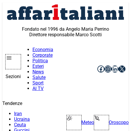
Vai
al
contenuto
Fondato nel 1996 da Angelo Maria Perrino
Direttore responsabile Marco Scotti
Economia
Corporate
Politica
Esteri
Facebook
Instagr
Linke
X
News
Sezioni
Salute
Sport
AI TV
Tendenze
Iran
Ucraina
Meteo
Oroscopo
Ceuta
Guccini