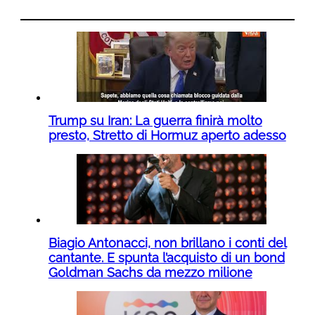
Trump su Iran: La guerra finirà molto
presto, Stretto di Hormuz aperto adesso
Biagio Antonacci, non brillano i conti del
cantante. E spunta l’acquisto di un bond
Goldman Sachs da mezzo milione