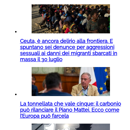
Ceuta, è ancora delirio alla frontiera. E
spuntano sei denunce per aggressioni
sessuali ai danni dei migranti sbarcati in
massa il 30 luglio
La tonnellata che vale cinque: il carbonio
può rilanciare il Piano Mattei. Ecco come
l’Europa può farcela