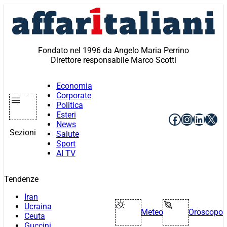
Vai
al
contenuto
Fondato nel 1996 da Angelo Maria Perrino
Direttore responsabile Marco Scotti
Economia
Corporate
Politica
Esteri
Facebook
Instagr
Linke
X
News
Sezioni
Salute
Sport
AI TV
Tendenze
Iran
Ucraina
Meteo
Oroscopo
Ceuta
Guccini