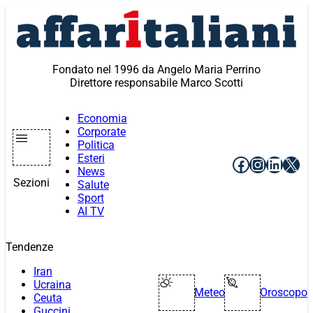
Vai
al
contenuto
Fondato nel 1996 da Angelo Maria Perrino
Direttore responsabile Marco Scotti
Economia
Corporate
Politica
Esteri
Facebook
Instagr
Linke
X
News
Sezioni
Salute
Sport
AI TV
Tendenze
Iran
Ucraina
Meteo
Oroscopo
Ceuta
Guccini