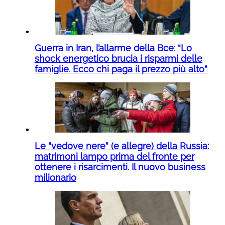
Guerra in Iran, l’allarme della Bce: “Lo
shock energetico brucia i risparmi delle
famiglie. Ecco chi paga il prezzo più alto”
Le “vedove nere” (e allegre) della Russia:
matrimoni lampo prima del fronte per
ottenere i risarcimenti. Il nuovo business
milionario