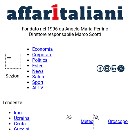
Vai
al
contenuto
Fondato nel 1996 da Angelo Maria Perrino
Direttore responsabile Marco Scotti
Economia
Corporate
Politica
Esteri
Facebook
Instagr
Linke
X
News
Sezioni
Salute
Sport
AI TV
Tendenze
Iran
Ucraina
Meteo
Oroscopo
Ceuta
Guccini