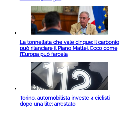
La tonnellata che vale cinque: il carbonio
può rilanciare il Piano Mattei. Ecco come
l’Europa può farcela
Torino, automobilista investe 4 ciclisti
dopo una lite: arrestato