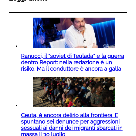
Ranucci, il “soviet di Teulada” e la guerra
dentro Report: nella redazione è un
risiko. Ma il conduttore è ancora a galla
Ceuta, è ancora delirio alla frontiera. E
spuntano sei denunce per aggressioni
sessuali ai danni dei migranti sbarcati in
massa il 30 luglio