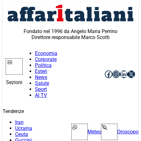
Vai
al
contenuto
Fondato nel 1996 da Angelo Maria Perrino
Direttore responsabile Marco Scotti
Economia
Corporate
Politica
Esteri
Facebook
Instagr
Linke
X
News
Sezioni
Salute
Sport
AI TV
Tendenze
Iran
Ucraina
Meteo
Oroscopo
Ceuta
Guccini