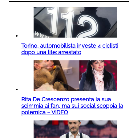
Torino, automobilista investe 4 ciclisti
dopo una lite: arrestato
Rita De Crescenzo presenta la sua
scimmia ai fan, ma sui social scoppia la
polemica – VIDEO