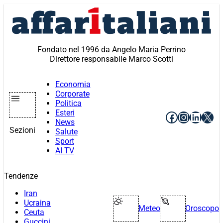
Vai
al
contenuto
Fondato nel 1996 da Angelo Maria Perrino
Direttore responsabile Marco Scotti
Economia
Corporate
Politica
Esteri
Facebook
Instagr
Linke
X
News
Sezioni
Salute
Sport
AI TV
Tendenze
Iran
Ucraina
Meteo
Oroscopo
Ceuta
Guccini