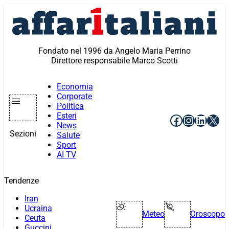
Vai
al
contenuto
Fondato nel 1996 da Angelo Maria Perrino
Direttore responsabile Marco Scotti
Economia
Corporate
Politica
Esteri
Facebook
Instagr
Linke
X
News
Sezioni
Salute
Sport
AI TV
Tendenze
Iran
Ucraina
Meteo
Oroscopo
Ceuta
Guccini