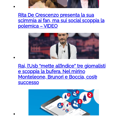
Rita De Crescenzo presenta la sua
scimmia ai fan, ma sui social scoppia la
polemica – VIDEO
Rai, l’Usb “mette all’indice” tre giornalisti
e scoppia la bufera. Nel mirino
Monteleone, Brunori e Boccia, cos’è
successo