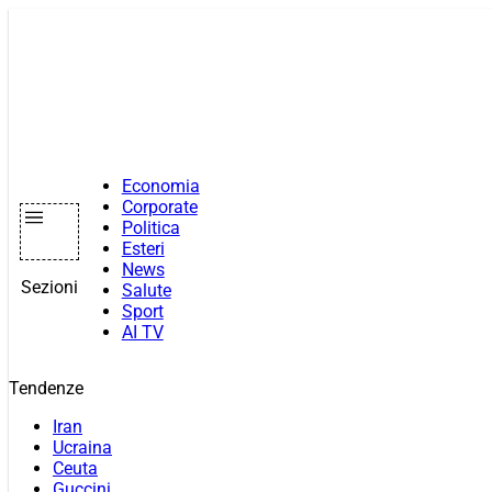
Vai
al
contenuto
Economia
Corporate
Politica
Esteri
News
Sezioni
Salute
Sport
AI TV
Tendenze
Iran
Ucraina
Ceuta
Guccini