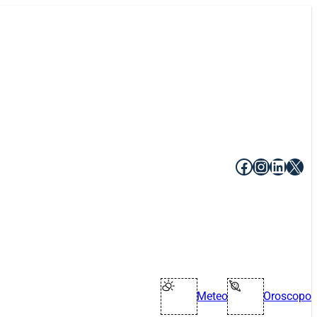
Facebook
Instagr
Linke
X
Meteo
Oroscopo