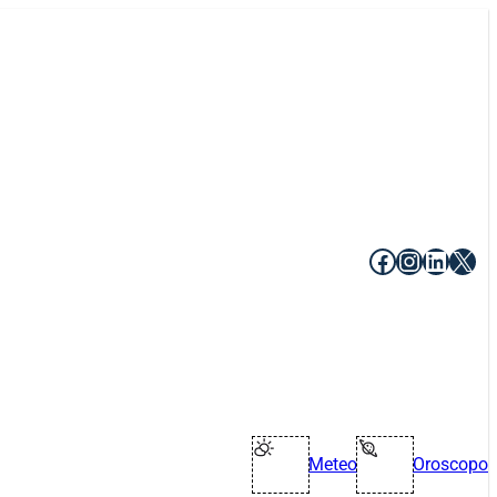
Facebook
Instagr
Linke
X
Meteo
Oroscopo