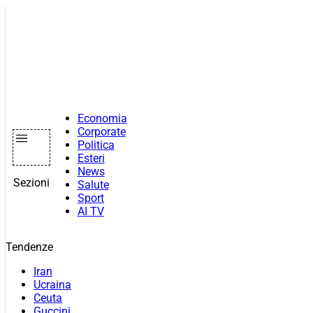
Vai
al
contenuto
Economia
Corporate
Politica
Esteri
News
Sezioni
Salute
Sport
AI TV
Tendenze
Iran
Ucraina
Ceuta
Guccini