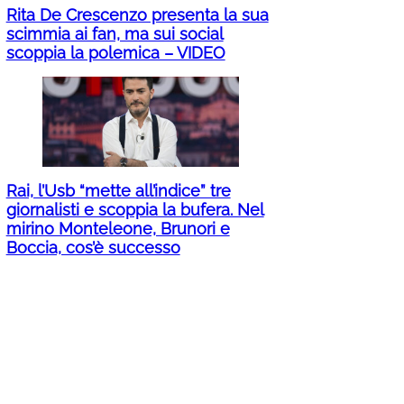
Rita De Crescenzo presenta la sua
scimmia ai fan, ma sui social
scoppia la polemica – VIDEO
Rai, l’Usb “mette all’indice” tre
giornalisti e scoppia la bufera. Nel
mirino Monteleone, Brunori e
Boccia, cos’è successo