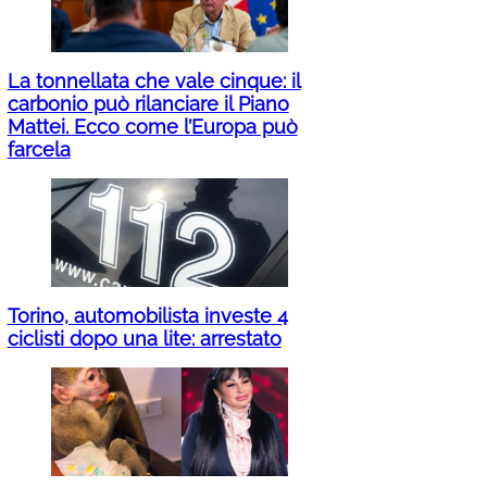
La tonnellata che vale cinque: il
carbonio può rilanciare il Piano
Mattei. Ecco come l’Europa può
farcela
Torino, automobilista investe 4
ciclisti dopo una lite: arrestato