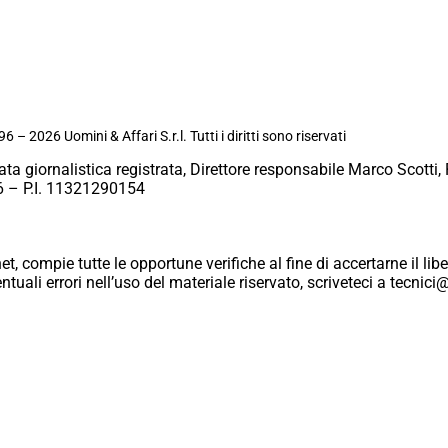
6 – 2026 Uomini & Affari S.r.l. Tutti i diritti sono riservati
ata giornalistica registrata, Direttore responsabile Marco Scotti, 
 – P.I. 11321290154
et, compie tutte le opportune verifiche al fine di accertarne il libe
eventuali errori nell’uso del materiale riservato, scriveteci a tecn