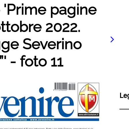
o 'Prime pagine
ottobre 2022.
gge Severino
' - foto 11
Le