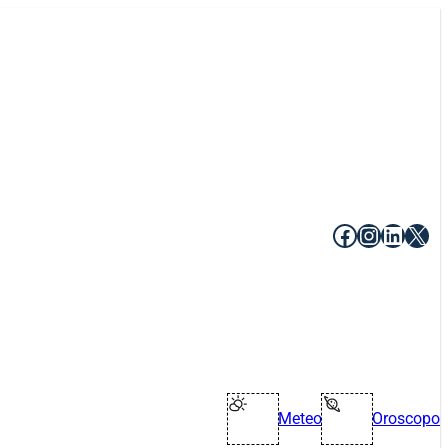
Facebook
Instagr
Linke
X
Meteo
Oroscopo