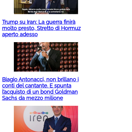
Trump su Iran: La guerra finirà
molto presto, Stretto di Hormuz
aperto adesso
Biagio Antonacci, non brillano i
conti del cantante. E spunta
l’acquisto di un bond Goldman
Sachs da mezzo milione