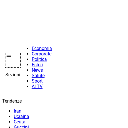
Vai
al
contenuto
Economia
Corporate
Politica
Esteri
News
Sezioni
Salute
Sport
AI TV
Tendenze
Iran
Ucraina
Ceuta
Guccini