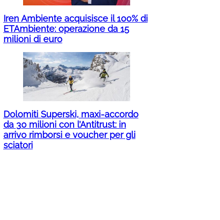
Iren Ambiente acquisisce il 100% di
ETAmbiente: operazione da 15
milioni di euro
Dolomiti Superski, maxi-accordo
da 30 milioni con l’Antitrust: in
arrivo rimborsi e voucher per gli
sciatori