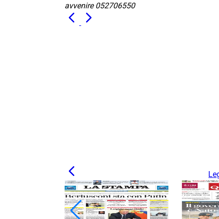
avvenire 052706550
Leg