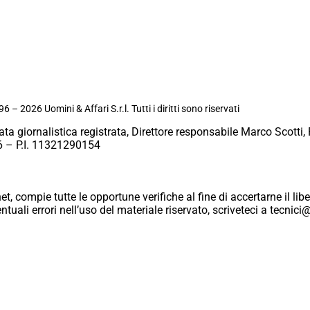
6 – 2026 Uomini & Affari S.r.l. Tutti i diritti sono riservati
ata giornalistica registrata, Direttore responsabile Marco Scotti, 
 – P.I. 11321290154
et, compie tutte le opportune verifiche al fine di accertarne il libe
eventuali errori nell’uso del materiale riservato, scriveteci a tecn