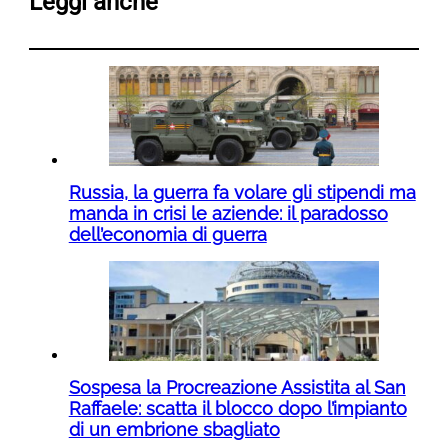
Leggi anche
Russia, la guerra fa volare gli stipendi ma
manda in crisi le aziende: il paradosso
dell’economia di guerra
Sospesa la Procreazione Assistita al San
Raffaele: scatta il blocco dopo l’impianto
di un embrione sbagliato