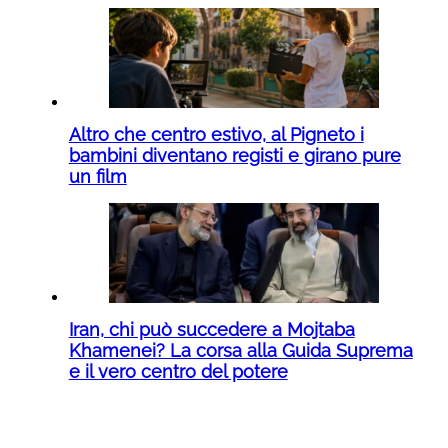
Altro che centro estivo, al Pigneto i
bambini diventano registi e girano pure
un film
Iran, chi può succedere a Mojtaba
Khamenei? La corsa alla Guida Suprema
e il vero centro del potere