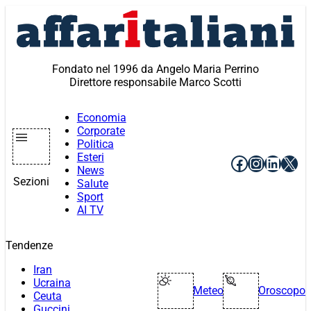
Vai
al
contenuto
Fondato nel 1996 da Angelo Maria Perrino
Direttore responsabile Marco Scotti
Economia
Corporate
Politica
Esteri
Facebook
Instagr
Linke
X
News
Sezioni
Salute
Sport
AI TV
Tendenze
Iran
Ucraina
Meteo
Oroscopo
Ceuta
Guccini