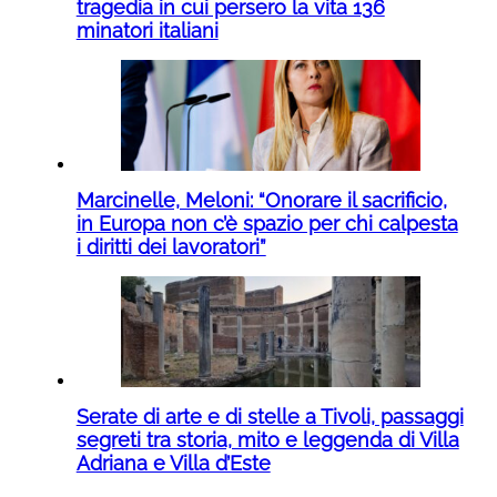
tragedia in cui persero la vita 136
minatori italiani
Marcinelle, Meloni: “Onorare il sacrificio,
in Europa non c’è spazio per chi calpesta
i diritti dei lavoratori”
Serate di arte e di stelle a Tivoli, passaggi
segreti tra storia, mito e leggenda di Villa
Adriana e Villa d’Este