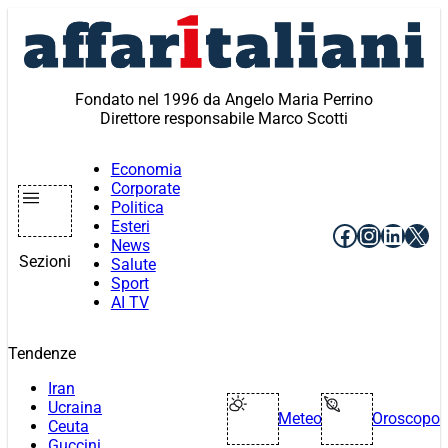
Vai
al
contenuto
Fondato nel 1996 da Angelo Maria Perrino
Direttore responsabile Marco Scotti
Economia
Corporate
Politica
Esteri
Facebook
Instagr
Linke
X
News
Sezioni
Salute
Sport
AI TV
Tendenze
Iran
Ucraina
Meteo
Oroscopo
Ceuta
Guccini