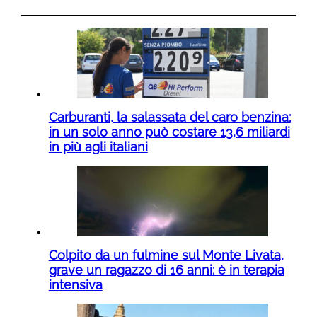
Carburanti, la salassata del caro benzina:
in un solo anno può costare 13,6 miliardi
in più agli italiani
Colpito da un fulmine sul Monte Livata,
grave un ragazzo di 16 anni: è in terapia
intensiva