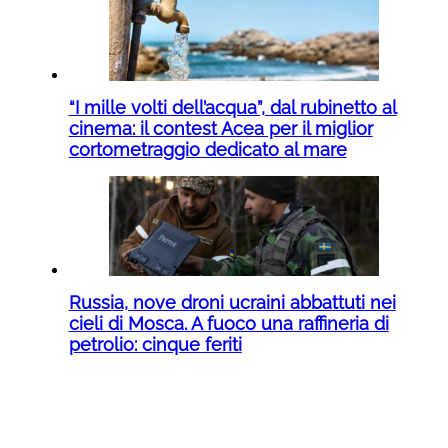
“I mille volti dell’acqua”, dal rubinetto al
cinema: il contest Acea per il miglior
cortometraggio dedicato al mare
Russia, nove droni ucraini abbattuti nei
cieli di Mosca. A fuoco una raffineria di
petrolio: cinque feriti