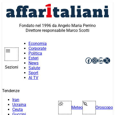
Vai
al
contenuto
Fondato nel 1996 da Angelo Maria Perrino
Direttore responsabile Marco Scotti
Economia
Corporate
Politica
Esteri
Facebook
Instagr
Linke
X
News
Sezioni
Salute
Sport
AI TV
Tendenze
Iran
Ucraina
Meteo
Oroscopo
Ceuta
Guccini