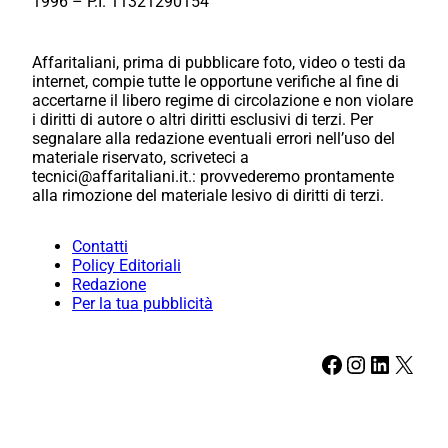
1996 – P.I. 11321290154
Affaritaliani, prima di pubblicare foto, video o testi da
internet, compie tutte le opportune verifiche al fine di
accertarne il libero regime di circolazione e non violare
i diritti di autore o altri diritti esclusivi di terzi. Per
segnalare alla redazione eventuali errori nell’uso del
materiale riservato, scriveteci a
tecnici@affaritaliani.it.: provvederemo prontamente
alla rimozione del materiale lesivo di diritti di terzi.
Contatti
Policy Editoriali
Redazione
Per la tua pubblicità
Facebook
Instagram
LinkedIn
X