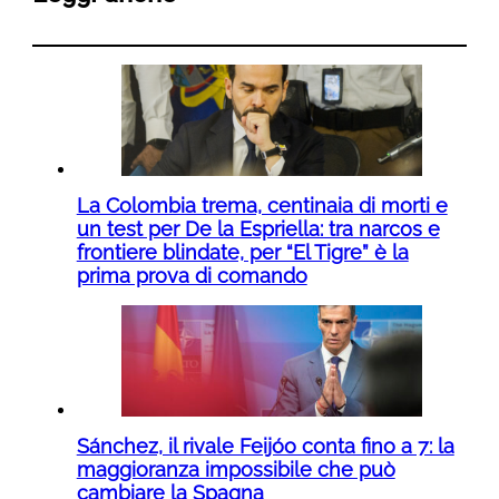
La Colombia trema, centinaia di morti e
un test per De la Espriella: tra narcos e
frontiere blindate, per “El Tigre” è la
prima prova di comando
Sánchez, il rivale Feijóo conta fino a 7: la
maggioranza impossibile che può
cambiare la Spagna