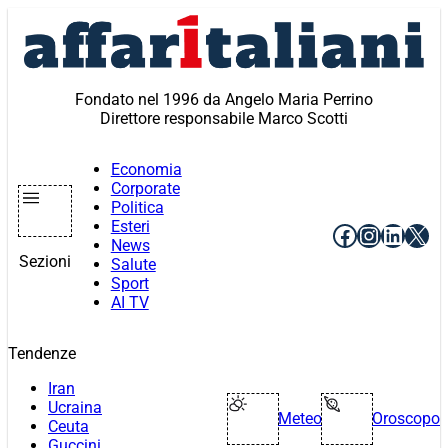
Vai
al
contenuto
Fondato nel 1996 da Angelo Maria Perrino
Direttore responsabile Marco Scotti
Economia
Corporate
Politica
Esteri
Facebook
Instagr
Linke
X
News
Sezioni
Salute
Sport
AI TV
Tendenze
Iran
Ucraina
Meteo
Oroscopo
Ceuta
Guccini