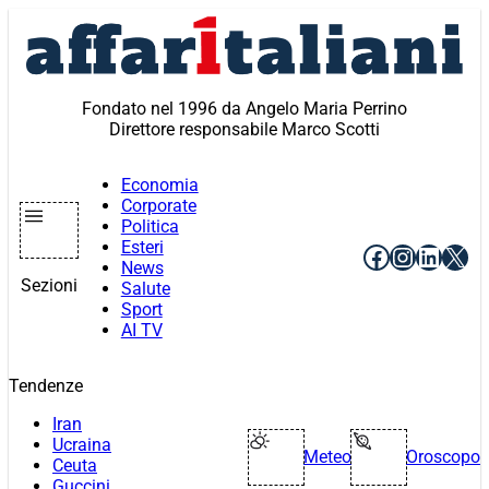
Vai
al
contenuto
Fondato nel 1996 da Angelo Maria Perrino
Direttore responsabile Marco Scotti
Economia
Corporate
Politica
Esteri
Facebook
Instagr
Linke
X
News
Sezioni
Salute
Sport
AI TV
Tendenze
Iran
Ucraina
Meteo
Oroscopo
Ceuta
Guccini