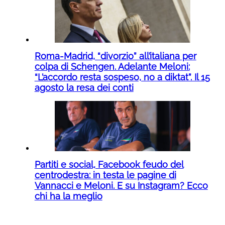
Roma-Madrid, “divorzio” all’italiana per
colpa di Schengen. Adelante Meloni:
“L’accordo resta sospeso, no a diktat”. Il 15
agosto la resa dei conti
Partiti e social, Facebook feudo del
centrodestra: in testa le pagine di
Vannacci e Meloni. E su Instagram? Ecco
chi ha la meglio