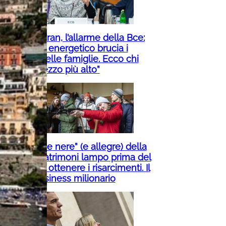
Guerra in Iran, l’allarme della Bce:
“Lo shock energetico brucia i
risparmi delle famiglie. Ecco chi
paga il prezzo più alto”
Le “vedove nere” (e allegre) della
Russia: matrimoni lampo prima del
fronte per ottenere i risarcimenti. Il
nuovo business milionario