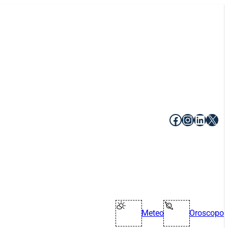
Facebook
Instagr
Linke
X
Meteo
Oroscopo