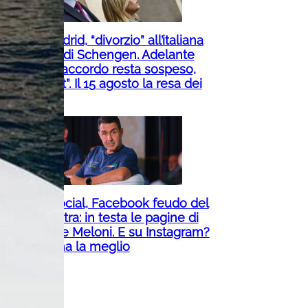
Roma-Madrid, “divorzio” all’italiana
per colpa di Schengen. Adelante
Meloni: “L’accordo resta sospeso,
no a diktat”. Il 15 agosto la resa dei
conti
Partiti e social, Facebook feudo del
centrodestra: in testa le pagine di
Vannacci e Meloni. E su Instagram?
Ecco chi ha la meglio