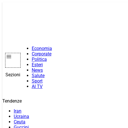
Vai
al
contenuto
Economia
Corporate
Politica
Esteri
News
Sezioni
Salute
Sport
AI TV
Tendenze
Iran
Ucraina
Ceuta
Guccini