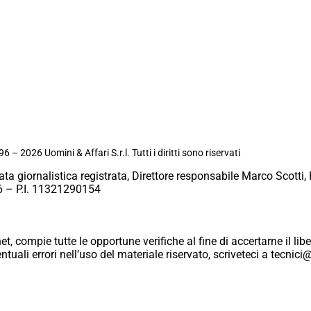
6 – 2026 Uomini & Affari S.r.l. Tutti i diritti sono riservati
ata giornalistica registrata, Direttore responsabile Marco Scotti, 
 – P.I. 11321290154
et, compie tutte le opportune verifiche al fine di accertarne il libe
eventuali errori nell’uso del materiale riservato, scriveteci a tecn