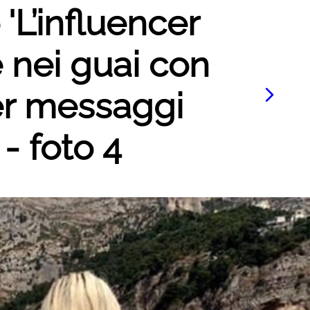
 'L’influencer
 nei guai con
per messaggi
- foto 4
Le