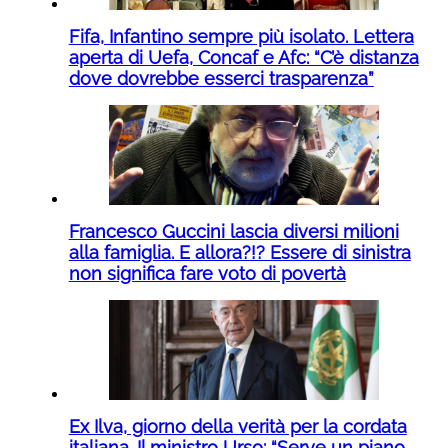
Fifa, Infantino sempre più isolato. Lettera
aperta di Uefa, Concaf e Afc: “C’è distanza
dove dovrebbe esserci trasparenza”
Francesco Guccini lascia diversi milioni
alla famiglia. E allora?!? Essere di sinistra
non significa fare voto di povertà
Ex Ilva, giorno della verità per la cordata
italiana. Il ministro Urso: “Serve un piano