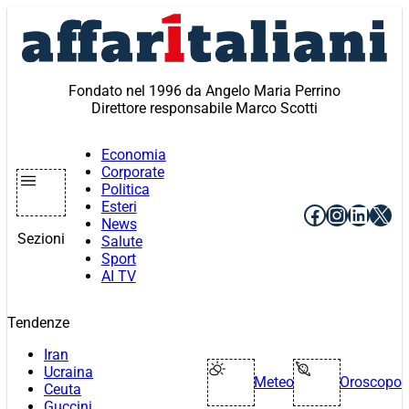
Vai
al
contenuto
Fondato nel 1996 da Angelo Maria Perrino
Direttore responsabile Marco Scotti
Economia
Corporate
Politica
Esteri
Facebook
Instagr
Linke
X
News
Sezioni
Salute
Sport
AI TV
Tendenze
Iran
Ucraina
Meteo
Oroscopo
Ceuta
Guccini