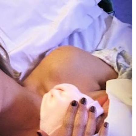
Trump e il grande bluff del “Board
of Peace” a Gaza. Avviato il primo
progetto: ma è una base militare
La Lombardia rafforza il patto con
le imprese per la competitività e il
lavoro