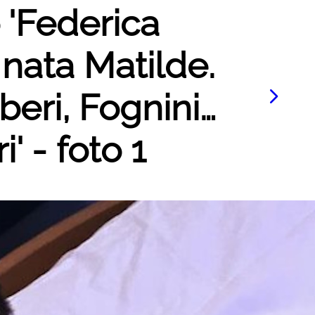
o 'Federica
 nata Matilde.
eri, Fognini…
' - foto 1
Le