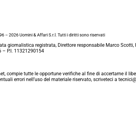
6 – 2026 Uomini & Affari S.r.l. Tutti i diritti sono riservati
ata giornalistica registrata, Direttore responsabile Marco Scotti, 
 – P.I. 11321290154
et, compie tutte le opportune verifiche al fine di accertarne il libe
eventuali errori nell’uso del materiale riservato, scriveteci a tecn