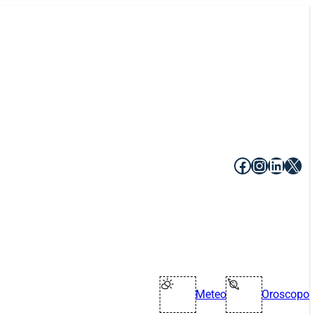
Facebook
Instagr
Linke
X
Meteo
Oroscopo