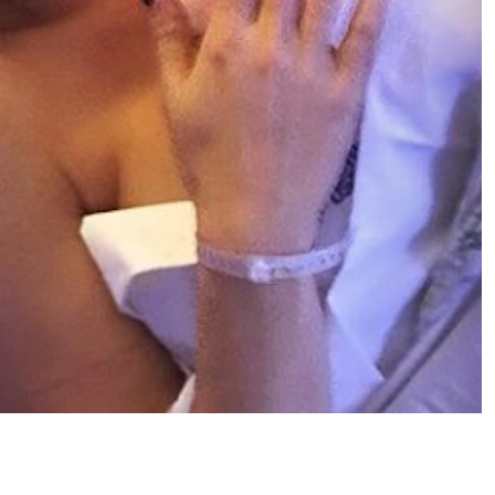
Seggiovia Palafavera bloccata da
un fulmine: paura in quota per una
famiglia e i loro cani
Latemar, ragazzina precipita per 50
metri durante un’escursione con i
genitori: cosa è successo