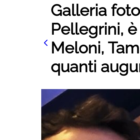
Galleria fot
Pellegrini, è
Meloni, Tamb
quanti auguri