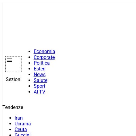
Vai
al
contenuto
Economia
Corporate
Politica
Esteri
News
Sezioni
Salute
Sport
AI TV
Tendenze
Iran
Ucraina
Ceuta
Guccini