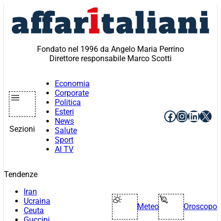
Vai
al
contenuto
Fondato nel 1996 da Angelo Maria Perrino
Direttore responsabile Marco Scotti
Economia
Corporate
Politica
Esteri
Facebook
Instagr
Linke
X
News
Sezioni
Salute
Sport
AI TV
Tendenze
Iran
Ucraina
Meteo
Oroscopo
Ceuta
Guccini