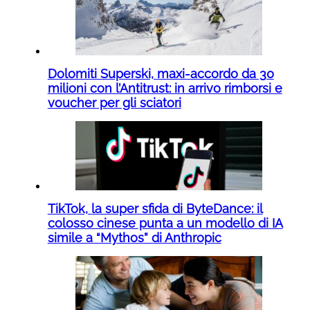
Dolomiti Superski, maxi-accordo da 30
milioni con l’Antitrust: in arrivo rimborsi e
voucher per gli sciatori
TikTok, la super sfida di ByteDance: il
colosso cinese punta a un modello di IA
simile a “Mythos” di Anthropic