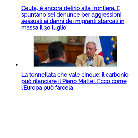
Ceuta, è ancora delirio alla frontiera. E
spuntano sei denunce per aggressioni
sessuali ai danni dei migranti sbarcati in
massa il 30 luglio
La tonnellata che vale cinque: il carbonio
può rilanciare il Piano Mattei. Ecco come
l’Europa può farcela