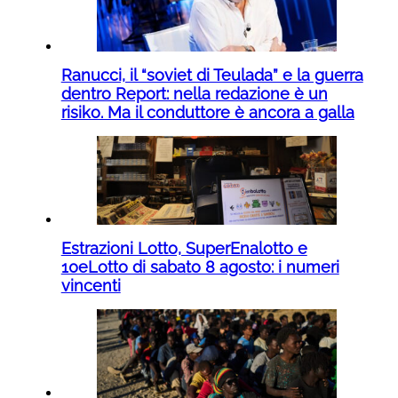
Ranucci, il “soviet di Teulada” e la guerra
dentro Report: nella redazione è un
risiko. Ma il conduttore è ancora a galla
Estrazioni Lotto, SuperEnalotto e
10eLotto di sabato 8 agosto: i numeri
vincenti