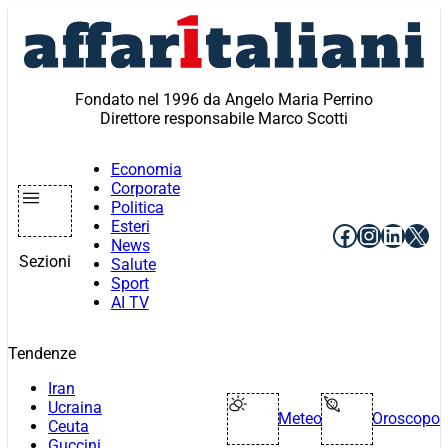
Vai
al
contenuto
Fondato nel 1996 da Angelo Maria Perrino
Direttore responsabile Marco Scotti
Economia
Corporate
Politica
Esteri
Facebook
Instagr
Linke
X
News
Sezioni
Salute
Sport
AI TV
Tendenze
Iran
Ucraina
Meteo
Oroscopo
Ceuta
Guccini