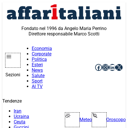
Vai
al
contenuto
Fondato nel 1996 da Angelo Maria Perrino
Direttore responsabile Marco Scotti
Economia
Corporate
Politica
Esteri
Facebook
Instagr
Linke
X
News
Sezioni
Salute
Sport
AI TV
Tendenze
Iran
Ucraina
Meteo
Oroscopo
Ceuta
Guccini