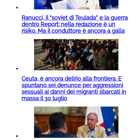
Ranucci, il “soviet di Teulada” e la guerra
dentro Report: nella redazione è un
risiko. Ma il conduttore è ancora a galla
Ceuta, è ancora delirio alla frontiera. E
spuntano sei denunce per aggressioni
sessuali ai danni dei migranti sbarcati in
massa il 30 luglio