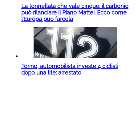
La tonnellata che vale cinque: il carbonio
può rilanciare il Piano Mattei. Ecco come
l’Europa può farcela
Torino, automobilista investe 4 ciclisti
dopo una lite: arrestato