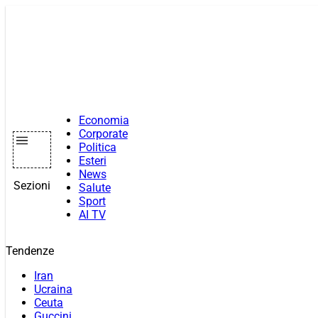
Vai
al
contenuto
Economia
Corporate
Politica
Esteri
News
Sezioni
Salute
Sport
AI TV
Tendenze
Iran
Ucraina
Ceuta
Guccini