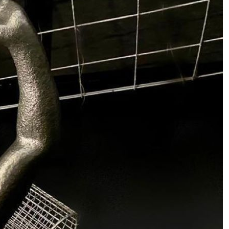
Guerra in Iran, l’allarme della Bce:
“Lo shock energetico brucia i
risparmi delle famiglie. Ecco chi
paga il prezzo più alto”
Le “vedove nere” (e allegre) della
Russia: matrimoni lampo prima del
fronte per ottenere i risarcimenti. Il
nuovo business milionario