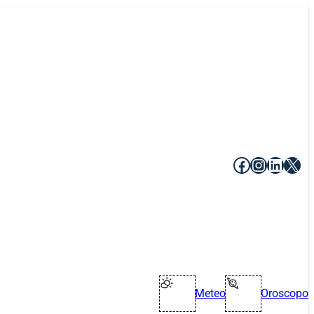
Facebook
Instagr
Linke
X
Meteo
Oroscopo