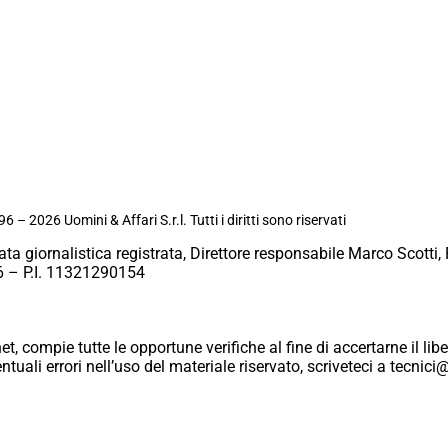
6 – 2026 Uomini & Affari S.r.l. Tutti i diritti sono riservati
ata giornalistica registrata, Direttore responsabile Marco Scotti, 
 – P.I. 11321290154
et, compie tutte le opportune verifiche al fine di accertarne il libe
eventuali errori nell’uso del materiale riservato, scriveteci a tecn