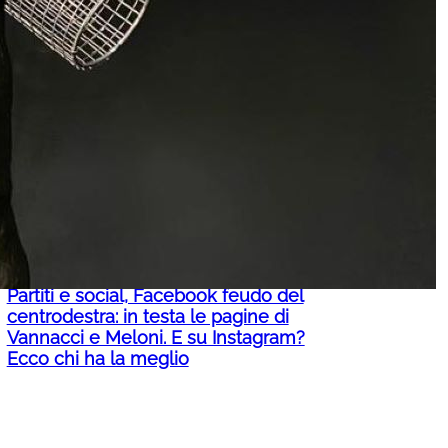
Roma-Madrid, “divorzio” all’italiana
per colpa di Schengen. Adelante
Meloni: “L’accordo resta sospeso,
no a diktat”. Il 15 agosto la resa dei
conti
Partiti e social, Facebook feudo del
centrodestra: in testa le pagine di
Vannacci e Meloni. E su Instagram?
Ecco chi ha la meglio