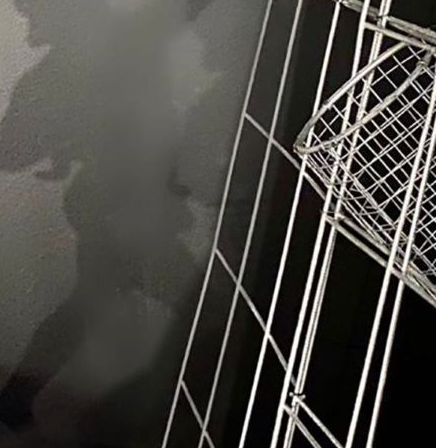
Guerra in Iran, l’allarme della Bce:
“Lo shock energetico brucia i
risparmi delle famiglie. Ecco chi
paga il prezzo più alto”
Le “vedove nere” (e allegre) della
Russia: matrimoni lampo prima del
fronte per ottenere i risarcimenti. Il
nuovo business milionario