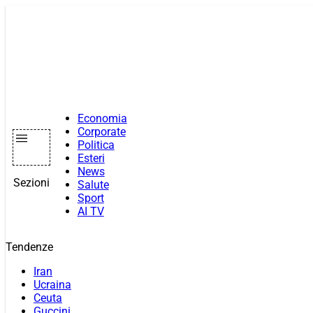
Vai
al
contenuto
Economia
Corporate
Politica
Esteri
News
Sezioni
Salute
Sport
AI TV
Tendenze
Iran
Ucraina
Ceuta
Guccini