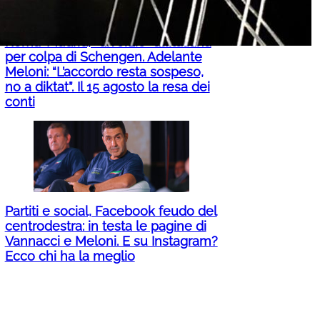
Roma-Madrid, “divorzio” all’italiana
per colpa di Schengen. Adelante
Meloni: “L’accordo resta sospeso,
no a diktat”. Il 15 agosto la resa dei
conti
Partiti e social, Facebook feudo del
centrodestra: in testa le pagine di
Vannacci e Meloni. E su Instagram?
Ecco chi ha la meglio