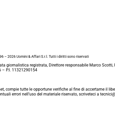
6 – 2026 Uomini & Affari S.r.l. Tutti i diritti sono riservati
ata giornalistica registrata, Direttore responsabile Marco Scotti, 
 – P.I. 11321290154
et, compie tutte le opportune verifiche al fine di accertarne il libe
eventuali errori nell’uso del materiale riservato, scriveteci a tecn