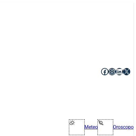
Facebook
Instagr
Linke
X
Meteo
Oroscopo