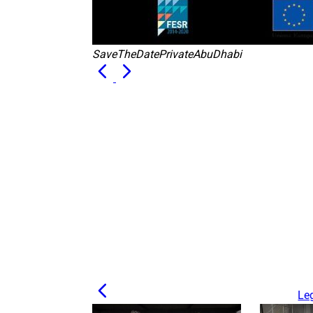
SaveTheDatePrivateAbuDhabi
Leg