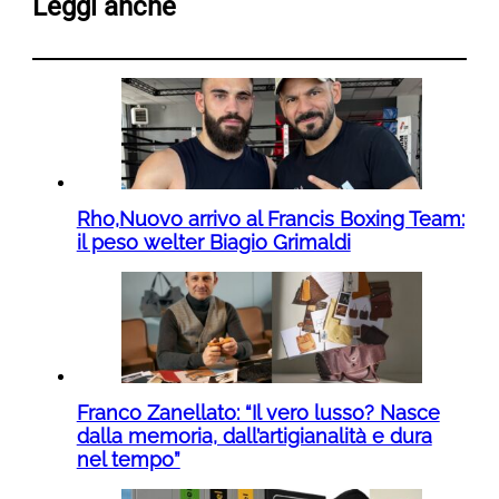
Leggi anche
Rho,Nuovo arrivo al Francis Boxing Team:
il peso welter Biagio Grimaldi
Franco Zanellato: “Il vero lusso? Nasce
dalla memoria, dall’artigianalità e dura
nel tempo”