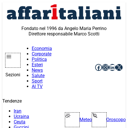
Vai
al
contenuto
Fondato nel 1996 da Angelo Maria Perrino
Direttore responsabile Marco Scotti
Economia
Corporate
Politica
Esteri
Facebook
Instagr
Linke
X
News
Sezioni
Salute
Sport
AI TV
Tendenze
Iran
Ucraina
Meteo
Oroscopo
Ceuta
Guccini