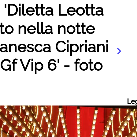
 'Diletta Leotta
rto nella notte
anesca Cipriani
Gf Vip 6' - foto
Le