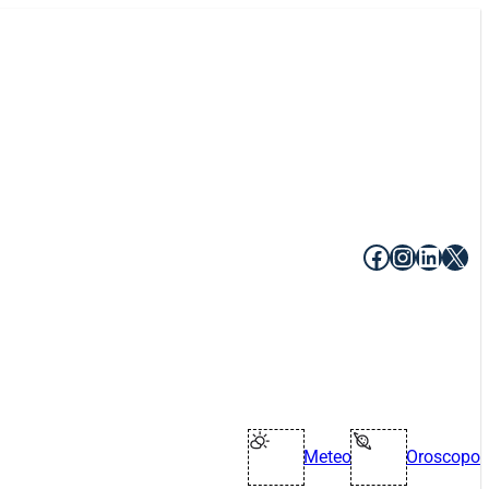
Facebook
Instagr
Linke
X
Meteo
Oroscopo