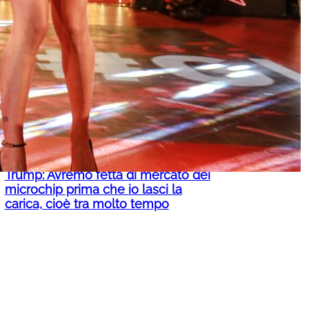
Previsioni meteo, domani allerta
gialla in otto regioni: temporali da
Nord a Sud, chi è più a rischio
Trump: Avremo fetta di mercato dei
microchip prima che io lasci la
carica, cioè tra molto tempo