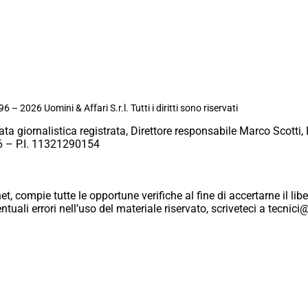
6 – 2026 Uomini & Affari S.r.l. Tutti i diritti sono riservati
ata giornalistica registrata, Direttore responsabile Marco Scotti, 
 – P.I. 11321290154
et, compie tutte le opportune verifiche al fine di accertarne il libe
eventuali errori nell’uso del materiale riservato, scriveteci a tecn