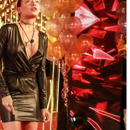
Polignano a Mare, si arrampica
sulla scogliera di Lama Monachile
per una foto e resta bloccata: il
video fa il giro del web
Gruppo FS ordina 19 nuovi treni ad
Alta Velocità: investimento da 2
miliardi per crescere in Francia e
sulla Parigi-Londra