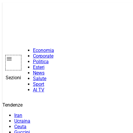
Vai
al
contenuto
Economia
Corporate
Politica
Esteri
News
Sezioni
Salute
Sport
AI TV
Tendenze
Iran
Ucraina
Ceuta
Guccini