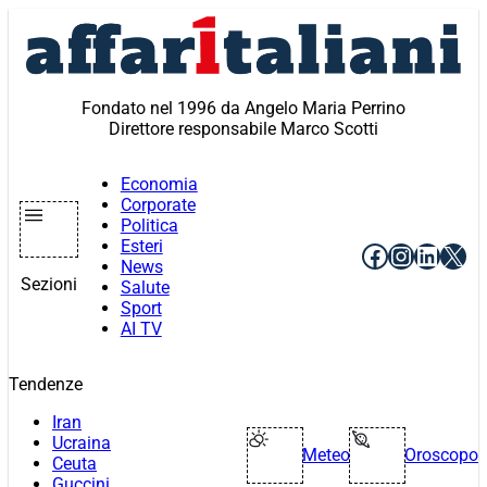
Vai
al
contenuto
Fondato nel 1996 da Angelo Maria Perrino
Direttore responsabile Marco Scotti
Economia
Corporate
Politica
Esteri
Facebook
Instagr
Linke
X
News
Sezioni
Salute
Sport
AI TV
Tendenze
Iran
Ucraina
Meteo
Oroscopo
Ceuta
Guccini