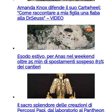
Amanda Knox difende il suo Cartwheel:
“Come raccontare a mia figlia una fiaba
alla Dr.Seuss” – VIDEO
Esodo estivo, per Anas nel weekend
oltre 25 mln di spostamenti sospeso 83%
dei cantieri
Il sacro splendore delle creazioni di
Percossi Papi, dal laboratorio al Pantheon