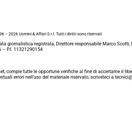
6 – 2026 Uomini & Affari S.r.l. Tutti i diritti sono riservati
ata giornalistica registrata, Direttore responsabile Marco Scotti, 
 – P.I. 11321290154
et, compie tutte le opportune verifiche al fine di accertarne il libe
eventuali errori nell’uso del materiale riservato, scriveteci a tecn