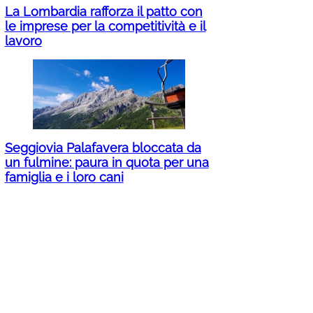
La Lombardia rafforza il patto con
le imprese per la competitività e il
lavoro
Seggiovia Palafavera bloccata da
un fulmine: paura in quota per una
famiglia e i loro cani