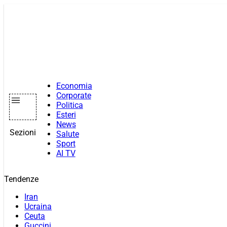
Vai
al
contenuto
Economia
Corporate
Politica
Esteri
News
Sezioni
Salute
Sport
AI TV
Tendenze
Iran
Ucraina
Ceuta
Guccini