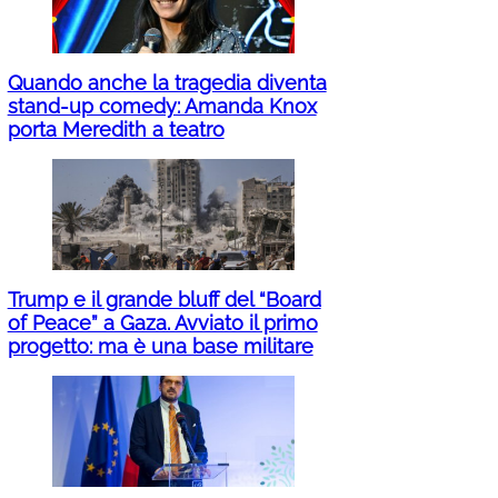
Quando anche la tragedia diventa
stand-up comedy: Amanda Knox
porta Meredith a teatro
Trump e il grande bluff del “Board
of Peace” a Gaza. Avviato il primo
progetto: ma è una base militare