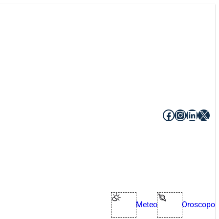
Facebook
Instagr
Linke
X
Meteo
Oroscopo