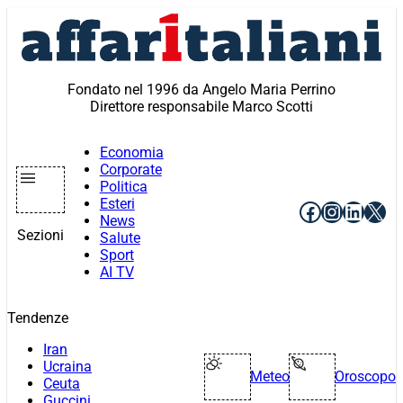
Vai
al
contenuto
Fondato nel 1996 da Angelo Maria Perrino
Direttore responsabile Marco Scotti
Economia
Corporate
Politica
Esteri
Facebook
Instagr
Linke
X
News
Sezioni
Salute
Sport
AI TV
Tendenze
Iran
Ucraina
Meteo
Oroscopo
Ceuta
Guccini