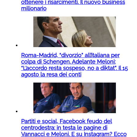
ottenere i risarcimenti. Il nuovo business
milionario
Roma-Madrid, “divorzio” all’italiana per
colpa di Schengen. Adelante Meloni:
“L’accordo resta sospeso, no a diktat”. Il 15
agosto la resa dei conti
Partiti e social, Facebook feudo del
centrodestra: in testa le pagine di
Vannacci e Meloni. E su Instagram? Ecco