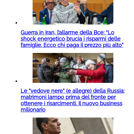
Guerra in Iran, l’allarme della Bce: “Lo
shock energetico brucia i risparmi delle
famiglie. Ecco chi paga il prezzo più alto”
Le “vedove nere” (e allegre) della Russia:
matrimoni lampo prima del fronte per
ottenere i risarcimenti. Il nuovo business
milionario