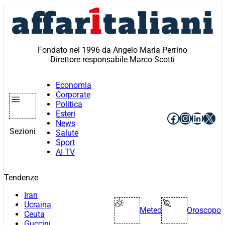
Vai
al
contenuto
Fondato nel 1996 da Angelo Maria Perrino
Direttore responsabile Marco Scotti
Economia
Corporate
Politica
Esteri
Facebook
Instagr
Linke
X
News
Sezioni
Salute
Sport
AI TV
Tendenze
Iran
Ucraina
Meteo
Oroscopo
Ceuta
Guccini