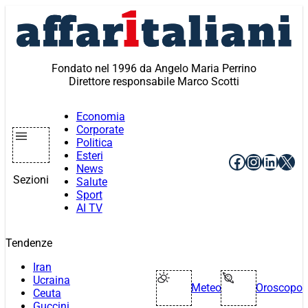
Vai
al
contenuto
Fondato nel 1996 da Angelo Maria Perrino
Direttore responsabile Marco Scotti
Economia
Corporate
Politica
Esteri
Facebook
Instagr
Linke
X
News
Sezioni
Salute
Sport
AI TV
Tendenze
Iran
Ucraina
Meteo
Oroscopo
Ceuta
Guccini