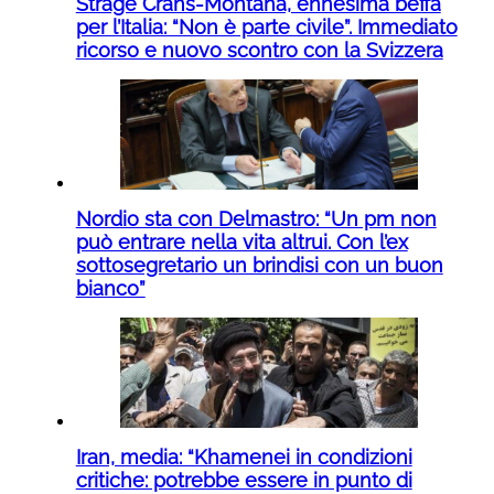
Strage Crans-Montana, ennesima beffa
per l’Italia: “Non è parte civile”. Immediato
ricorso e nuovo scontro con la Svizzera
Nordio sta con Delmastro: “Un pm non
può entrare nella vita altrui. Con l’ex
sottosegretario un brindisi con un buon
bianco”
Iran, media: “Khamenei in condizioni
critiche: potrebbe essere in punto di