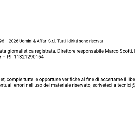
6 – 2026 Uomini & Affari S.r.l. Tutti i diritti sono riservati
ata giornalistica registrata, Direttore responsabile Marco Scotti, 
 – P.I. 11321290154
et, compie tutte le opportune verifiche al fine di accertarne il libe
eventuali errori nell’uso del materiale riservato, scriveteci a tecn