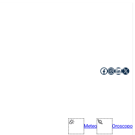
Facebook
Instagr
Linke
X
Meteo
Oroscopo