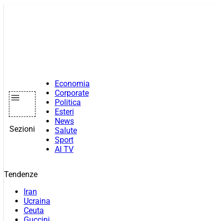
Vai
al
contenuto
Economia
Corporate
Politica
Esteri
News
Sezioni
Salute
Sport
AI TV
Tendenze
Iran
Ucraina
Ceuta
Guccini