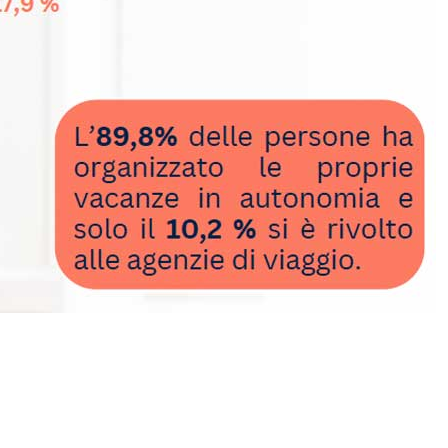
Bonelli apre il “lido Po”: pianta
sdraio e ombrellone nel fiume in
secca per denunciare la crisi
climatica – VIDEO
Pininfarina rafforza il design con
Davide Amantea