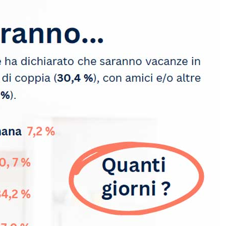
Esodo estivo, per Anas nel
weekend oltre 25 mln di
spostamenti sospeso 83% dei
cantieri
Il sacro splendore delle creazioni
di Percossi Papi, dal laboratorio al
Pantheon ai set di Hollywood