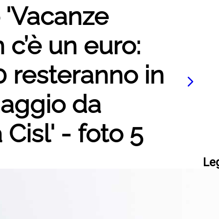
o 'Vacanze
 c’è un euro:
0 resteranno in
daggio da
 Cisl' - foto 5
Le