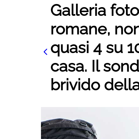
Galleria fot
romane, non
quasi 4 su 1
casa. Il son
brivido della