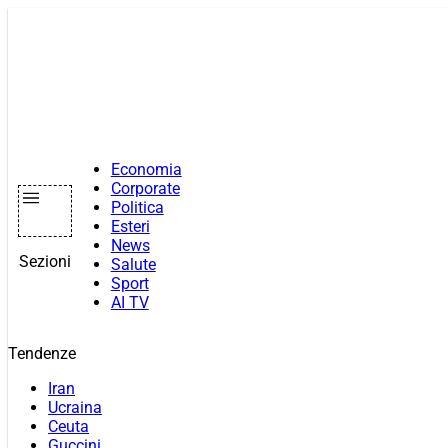
Vai
al
contenuto
Economia
Corporate
Politica
Esteri
News
Sezioni
Salute
Sport
AI TV
Tendenze
Iran
Ucraina
Ceuta
Guccini