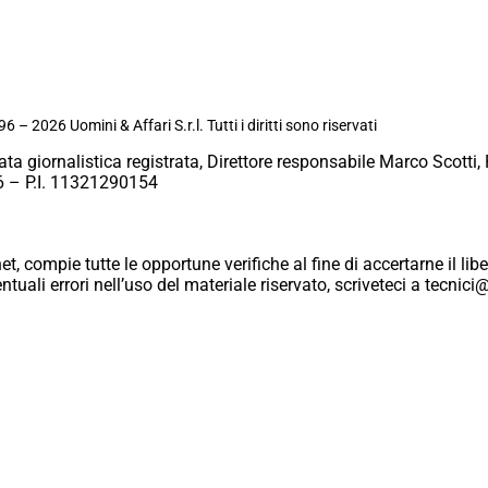
6 – 2026 Uomini & Affari S.r.l. Tutti i diritti sono riservati
ata giornalistica registrata, Direttore responsabile Marco Scotti, 
 – P.I. 11321290154
et, compie tutte le opportune verifiche al fine di accertarne il libe
eventuali errori nell’uso del materiale riservato, scriveteci a tecn