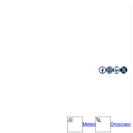
Facebook
Instagr
Linke
X
Meteo
Oroscopo