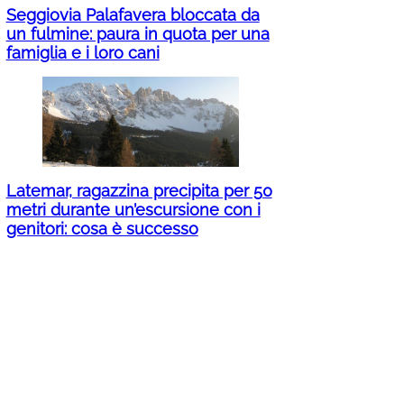
Seggiovia Palafavera bloccata da
un fulmine: paura in quota per una
famiglia e i loro cani
Latemar, ragazzina precipita per 50
metri durante un’escursione con i
genitori: cosa è successo