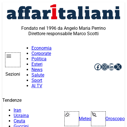
Vai
al
contenuto
Fondato nel 1996 da Angelo Maria Perrino
Direttore responsabile Marco Scotti
Economia
Corporate
Politica
Esteri
Facebook
Instagr
Linke
X
News
Sezioni
Salute
Sport
AI TV
Tendenze
Iran
Ucraina
Meteo
Oroscopo
Ceuta
Guccini