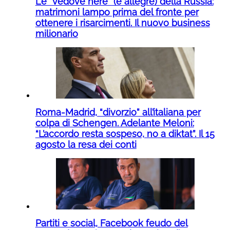
Le “vedove nere” (e allegre) della Russia:
matrimoni lampo prima del fronte per
ottenere i risarcimenti. Il nuovo business
milionario
Roma-Madrid, “divorzio” all’italiana per
colpa di Schengen. Adelante Meloni:
“L’accordo resta sospeso, no a diktat”. Il 15
agosto la resa dei conti
Partiti e social, Facebook feudo del