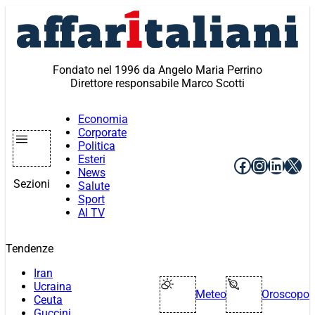
Vai
al
contenuto
Fondato nel 1996 da Angelo Maria Perrino
Direttore responsabile Marco Scotti
Economia
Corporate
Politica
Esteri
Facebook
Instagr
Linke
X
News
Sezioni
Salute
Sport
AI TV
Tendenze
Iran
Ucraina
Meteo
Oroscopo
Ceuta
Guccini