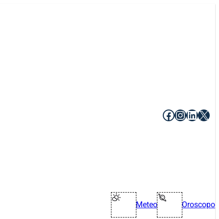
Facebook
Instagr
Linke
X
Meteo
Oroscopo