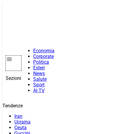
Vai
al
contenuto
Economia
Corporate
Politica
Esteri
News
Sezioni
Salute
Sport
AI TV
Tendenze
Iran
Ucraina
Ceuta
Guccini