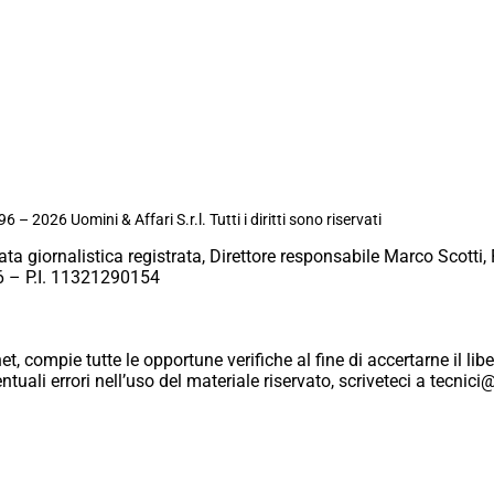
6 – 2026 Uomini & Affari S.r.l. Tutti i diritti sono riservati
ata giornalistica registrata, Direttore responsabile Marco Scotti, 
 – P.I. 11321290154
et, compie tutte le opportune verifiche al fine di accertarne il libe
eventuali errori nell’uso del materiale riservato, scriveteci a tecn