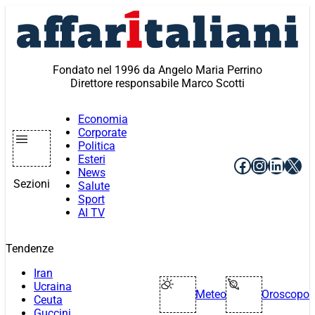
Vai
al
contenuto
Fondato nel 1996 da Angelo Maria Perrino
Direttore responsabile Marco Scotti
Economia
Corporate
Politica
Esteri
Facebook
Instagr
Linke
X
News
Sezioni
Salute
Sport
AI TV
Tendenze
Iran
Ucraina
Meteo
Oroscopo
Ceuta
Guccini