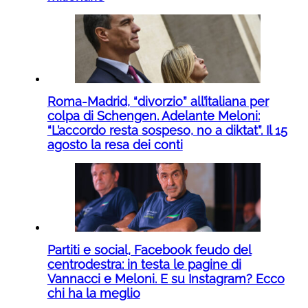
Roma-Madrid, “divorzio” all’italiana per
colpa di Schengen. Adelante Meloni:
“L’accordo resta sospeso, no a diktat”. Il 15
agosto la resa dei conti
Partiti e social, Facebook feudo del
centrodestra: in testa le pagine di
Vannacci e Meloni. E su Instagram? Ecco
chi ha la meglio