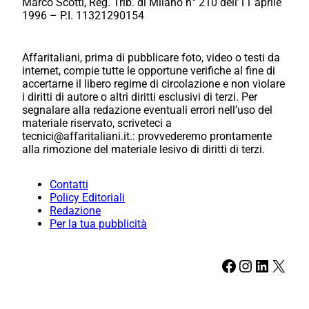
Marco Scotti, Reg. Trib. di Milano n° 210 dell’11 aprile
1996 – P.I. 11321290154
Affaritaliani, prima di pubblicare foto, video o testi da
internet, compie tutte le opportune verifiche al fine di
accertarne il libero regime di circolazione e non violare
i diritti di autore o altri diritti esclusivi di terzi. Per
segnalare alla redazione eventuali errori nell’uso del
materiale riservato, scriveteci a
tecnici@affaritaliani.it.: provvederemo prontamente
alla rimozione del materiale lesivo di diritti di terzi.
Contatti
Policy Editoriali
Redazione
Per la tua pubblicità
Facebook
Instagram
LinkedIn
X