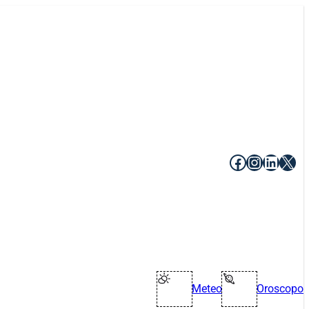
Facebook
Instagr
Linke
X
Meteo
Oroscopo