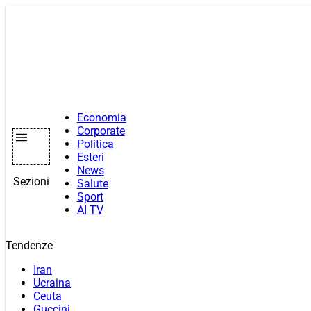
Vai
al
contenuto
Economia
Corporate
Politica
Esteri
News
Sezioni
Salute
Sport
AI TV
Tendenze
Iran
Ucraina
Ceuta
Guccini