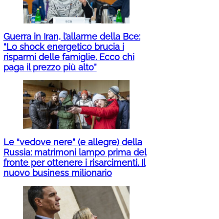
Guerra in Iran, l’allarme della Bce:
“Lo shock energetico brucia i
risparmi delle famiglie. Ecco chi
paga il prezzo più alto”
Le “vedove nere” (e allegre) della
Russia: matrimoni lampo prima del
fronte per ottenere i risarcimenti. Il
nuovo business milionario