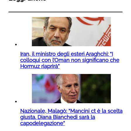
Iran, il ministro degli esteri Araghchi: “I
colloqui con l’Oman non significano che
Hormuz riaprirà”
Nazionale, Malagò: “Mancini ct è la scelta
giusta. Diana Bianchedi sarà la
capodelegazione”