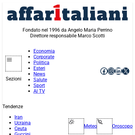
Vai
al
contenuto
Fondato nel 1996 da Angelo Maria Perrino
Direttore responsabile Marco Scotti
Economia
Corporate
Politica
Esteri
Facebook
Instagr
Linke
X
News
Sezioni
Salute
Sport
AI TV
Tendenze
Iran
Ucraina
Meteo
Oroscopo
Ceuta
Guccini