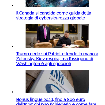
Il Canada si candida come guida della
strategia di cybersicurezza globale
Trump cede sui Patriot e tende la mano a
Zelensky. Kiev respira, ma l’ossigeno di
Washington è agli sgoccioli
Bonus lingue 2026, fino a 800 euro
dall’Inps: chi può richiederlo e come fare