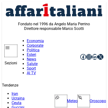
Vai
al
contenuto
Fondato nel 1996 da Angelo Maria Perrino
Direttore responsabile Marco Scotti
Economia
Corporate
Politica
Esteri
Facebook
Instagr
Linke
X
News
Sezioni
Salute
Sport
AI TV
Tendenze
Iran
Ucraina
Meteo
Oroscopo
Ceuta
Guccini