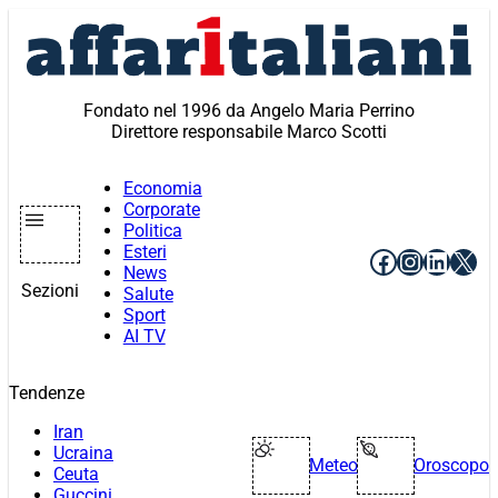
Vai
al
contenuto
Fondato nel 1996 da Angelo Maria Perrino
Direttore responsabile Marco Scotti
Economia
Corporate
Politica
Esteri
Facebook
Instagr
Linke
X
News
Sezioni
Salute
Sport
AI TV
Tendenze
Iran
Ucraina
Meteo
Oroscopo
Ceuta
Guccini