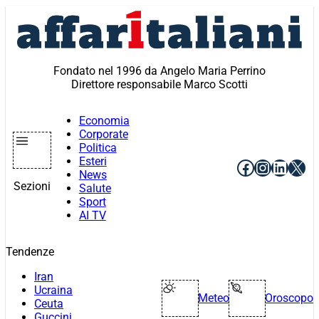
Vai
al
contenuto
Fondato nel 1996 da Angelo Maria Perrino
Direttore responsabile Marco Scotti
Economia
Corporate
Politica
Esteri
Facebook
Instagr
Linke
X
News
Sezioni
Salute
Sport
AI TV
Tendenze
Iran
Ucraina
Meteo
Oroscopo
Ceuta
Guccini