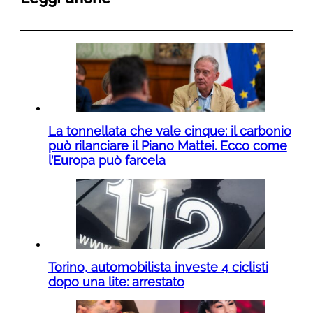
La tonnellata che vale cinque: il carbonio
può rilanciare il Piano Mattei. Ecco come
l’Europa può farcela
Torino, automobilista investe 4 ciclisti
dopo una lite: arrestato