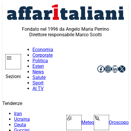
Vai
al
contenuto
Fondato nel 1996 da Angelo Maria Perrino
Direttore responsabile Marco Scotti
Economia
Corporate
Politica
Esteri
Facebook
Instagr
Linke
X
News
Sezioni
Salute
Sport
AI TV
Tendenze
Iran
Ucraina
Meteo
Oroscopo
Ceuta
Guccini