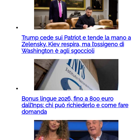
Trump cede sui Patriot e tende la mano a
Zelensky. Kiev respira, ma l’ossigeno di
Washington è agli sgoccioli
Bonus lingue 2026, fino a 800 euro
dall’Inps: chi può richiederlo e come fare
domanda