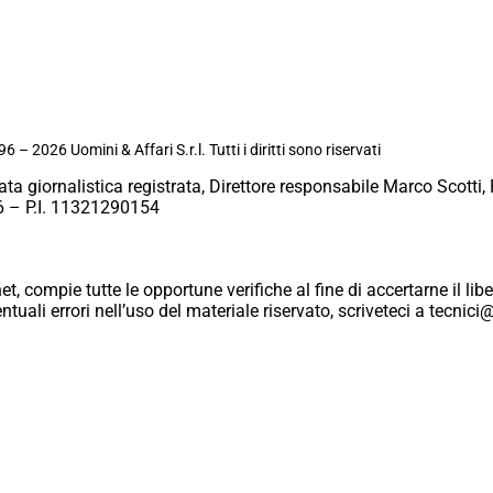
6 – 2026 Uomini & Affari S.r.l. Tutti i diritti sono riservati
ata giornalistica registrata, Direttore responsabile Marco Scotti, 
 – P.I. 11321290154
et, compie tutte le opportune verifiche al fine di accertarne il libe
eventuali errori nell’uso del materiale riservato, scriveteci a tecn