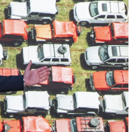
Terremoto a Pisa: la terra trema
ancora, scossa di magnitudo 2.4
Manager / Chi è Leonardo
Ferragamo, il presidente della
maison di moda che da 17 mesi
copre il posto lasciato vacante da
Marco Gobbetti