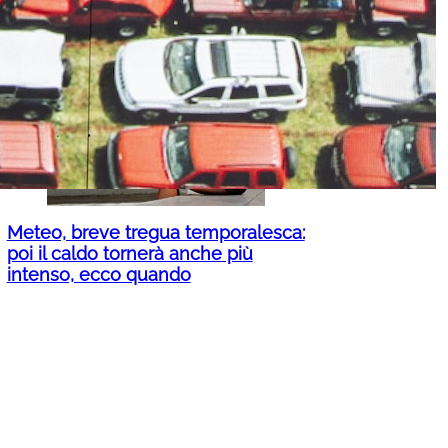
Bologna, arrestata coppia che
girava l’Italia per truffare gli anziani:
con sé portavano il figlio di 7 anni
Meteo, breve tregua temporalesca:
poi il caldo tornerà anche più
intenso, ecco quando