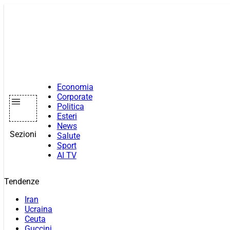
Vai
al
contenuto
Economia
Corporate
Politica
Esteri
News
Sezioni
Salute
Sport
AI TV
Tendenze
Iran
Ucraina
Ceuta
Guccini