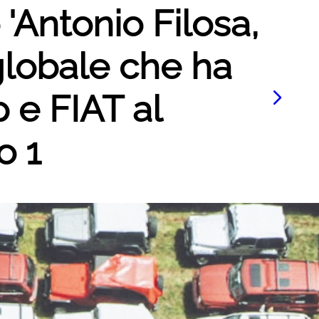
 'Antonio Filosa,
globale che ha
 e FIAT al
o 1
Le