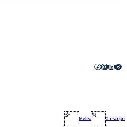
Facebook
Instagr
Linke
X
Meteo
Oroscopo