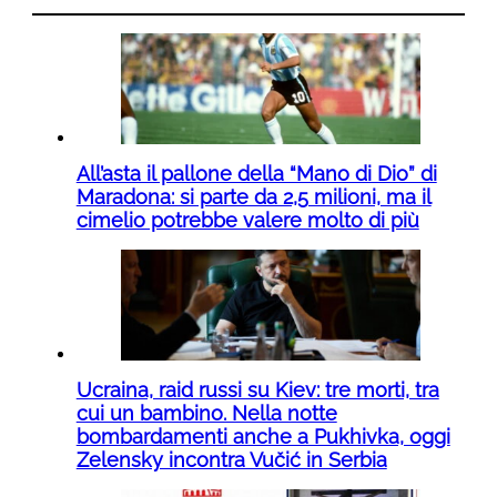
All’asta il pallone della “Mano di Dio” di
Maradona: si parte da 2,5 milioni, ma il
cimelio potrebbe valere molto di più
Ucraina, raid russi su Kiev: tre morti, tra
cui un bambino. Nella notte
bombardamenti anche a Pukhivka, oggi
Zelensky incontra Vučić in Serbia