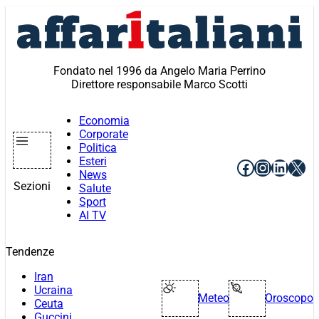
Vai
al
contenuto
Fondato nel 1996 da Angelo Maria Perrino
Direttore responsabile Marco Scotti
Economia
Corporate
Politica
Esteri
Facebook
Instagr
Linke
X
News
Sezioni
Salute
Sport
AI TV
Tendenze
Iran
Ucraina
Meteo
Oroscopo
Ceuta
Guccini